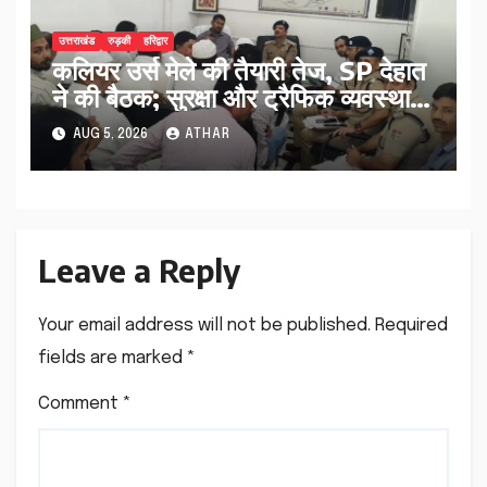
उत्तराखंड
रुड़की
हरिद्वार
कलियर उर्स मेले की तैयारी तेज, SP देहात
ने की बैठक; सुरक्षा और ट्रैफिक व्यवस्था
पर बड़ा मंथन..
AUG 5, 2026
ATHAR
Leave a Reply
Your email address will not be published.
Required
fields are marked
*
Comment
*