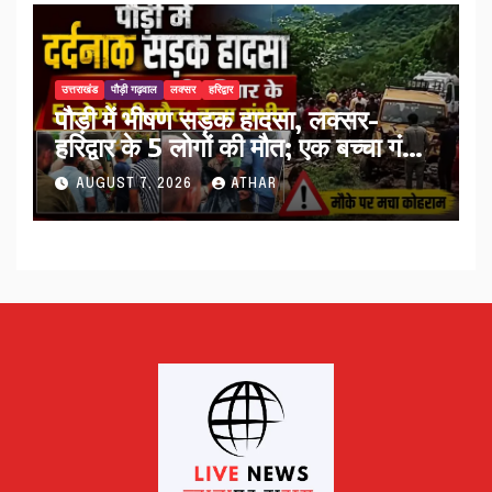
उत्तराखंड
पौड़ी गढ़वाल
लक्सर
हरिद्वार
पौड़ी में भीषण सड़क हादसा, लक्सर-
हरिद्वार के 5 लोगों की मौत; एक बच्चा गंभीर
घायल…
AUGUST 7, 2026
ATHAR