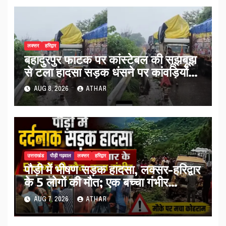
लक्सर
हरिद्वार
बहादुरपुर फाटक पर कांस्टेबल की सूझबूझ
से टला हादसा सड़क धंसने पर कांवड़ियों
को किया अलर्ट…
AUG 8, 2026
ATHAR
उत्तराखंड
पौड़ी गढ़वाल
लक्सर
हरिद्वार
पौड़ी में भीषण सड़क हादसा, लक्सर-हरिद्वार
के 5 लोगों की मौत; एक बच्चा गंभीर
घायल…
AUG 7, 2026
ATHAR