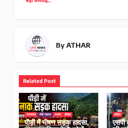
बड़ी कार्रवाई…
navigation
By
ATHAR
Related Post
उत्तराखंड
पौड़ी गढ़वाल
लक्सर
हरिद्वार
हरिद्वार
पौड़ी में भीषण सड़क हादसा,
एसपी 