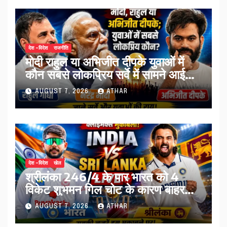
देश -विदेश
राजनीति
मोदी राहुल या अभिजीत दीपके युवाओं में
कौन सबसे लोकप्रिय सर्वे में सामने आई
तस्वीर…
AUGUST 7, 2026
ATHAR
देश -विदेश
खेल
श्रीलंका 246/4 के पार भारत को 4
विकेट शुभमन गिल चोट के कारण बाहर…
AUGUST 7, 2026
ATHAR