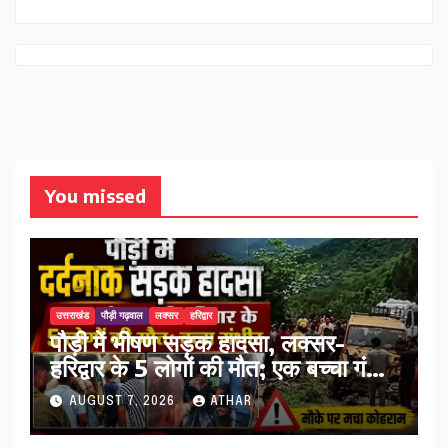
You missed
उत्तराखंड
पौड़ी गढ़वाल
लक्सर
हरिद्वार
पौड़ी में भीषण सड़क हादसा, लक्सर-
हरिद्वार के 5 लोगों की मौत; एक बच्चा गंभीर
घायल…
AUGUST 7, 2026
ATHAR