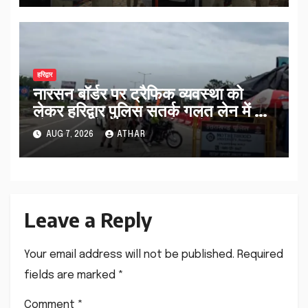
हरिद्वार
नारसन बॉर्डर पर ट्रैफिक व्यवस्था को
लेकर हरिद्वार पुलिस सतर्क गलत लेन में आ
रहे कांवड़ियों को सही मार्ग पर भेजा…
AUG 7, 2026
ATHAR
Leave a Reply
Your email address will not be published.
Required
fields are marked
*
Comment
*