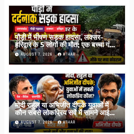
उत्तराखंड
पौड़ी गढ़वाल
लक्सर
हरिद्वार
पौड़ी में भीषण सड़क हादसा, लक्सर-
हरिद्वार के 5 लोगों की मौत; एक बच्चा गंभीर
घायल…
AUGUST 7, 2026
ATHAR
देश -विदेश
राजनीति
मोदी राहुल या अभिजीत दीपके युवाओं में
कौन सबसे लोकप्रिय सर्वे में सामने आई
तस्वीर…
AUGUST 7, 2026
ATHAR