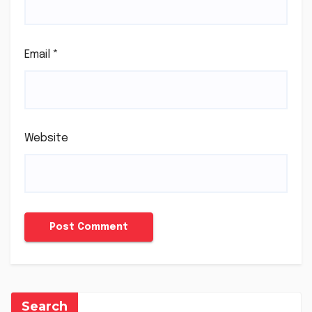
Email
*
Website
Search