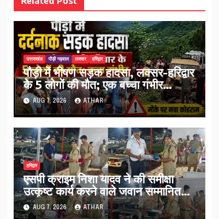
Related Post
उत्तराखंड
पौड़ी गढ़वाल
लक्सर
हरिद्वार
पौड़ी में भीषण सड़क हादसा, लक्सर-हरिद्वार
के 5 लोगों की मौत; एक बच्चा गंभीर
घायल…
AUG 7, 2026
ATHAR
हरिद्वार
एसपी क्राइम निशा यादव ने की समीक्षा
उत्कृष्ट कार्य करने वाले जवान सम्मानित…
AUG 7, 2026
ATHAR