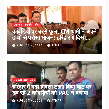
उत्तराखंड
राजनीति
हरिद्वार
कांवड़ियों पर बरसे फूल, CM धामी ने अपने
हाथों से परोसा भोजन; हरिद्वार में दिखा
आस्था का अद्भुत संगम…
AUGUST 4, 2026
ATHAR
UNCATEGORIZED
हरिद्वार में बड़ा हादसा टला! विष्णु घाट पर
डूब रहे 2 कांवड़ियों को PAC ने बचाया
AUGUST 4, 2026
ATHAR