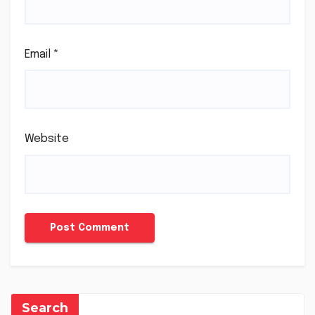
Email
*
Website
Search