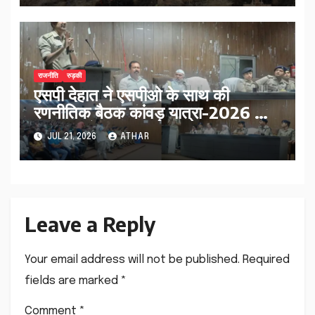
राजनीति
रुड़की
एसपी देहात ने एसपीओ के साथ की
रणनीतिक बैठक कांवड़ यात्रा-2026 को
सुरक्षित और व्यवस्थित बनाने पर दिया
JUL 21, 2026
ATHAR
जोर…
Leave a Reply
Your email address will not be published.
Required
fields are marked
*
Comment
*