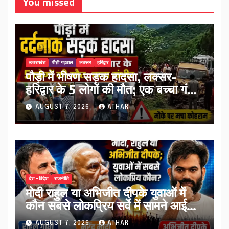
You missed
उत्तराखंड
पौड़ी गढ़वाल
लक्सर
हरिद्वार
पौड़ी में भीषण सड़क हादसा, लक्सर-
हरिद्वार के 5 लोगों की मौत; एक बच्चा गंभीर
घायल…
AUGUST 7, 2026
ATHAR
देश -विदेश
राजनीति
मोदी राहुल या अभिजीत दीपके युवाओं में
कौन सबसे लोकप्रिय सर्वे में सामने आई
तस्वीर…
AUGUST 7, 2026
ATHAR