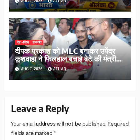
AUG 7, 2026
ATHAR
देश -विदेश
राजनीति
दीपक प्रकाश को MLC बनाकर उपेंद्र
कुशवाहा ने फिलहाल बचाई बेटे की मंत्री
पद की कुर्सी मार्च 2027 के बाद क्या
AUG 7, 2026
ATHAR
होगा…
Leave a Reply
Your email address will not be published.
Required
fields are marked
*