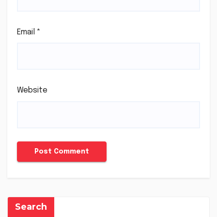
Email
*
Website
Search