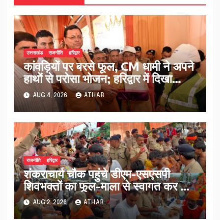
उत्तराखंड
राजनीति
हरिद्वार
कांवड़ियों पर बरसे फूल, CM धामी ने अपने
हाथों से परोसा भोजन; हरिद्वार में दिखा
आस्था का अद्भुत संगम…
AUG 4, 2026
ATHAR
राजनीति
हरिद्वार
शंकराचार्य चौक पहुंचे डीएम-एसएसपी
शिवभक्तों का फूल-माला से स्वागत कर बांटे
फल और जूस…
AUG 2, 2026
ATHAR