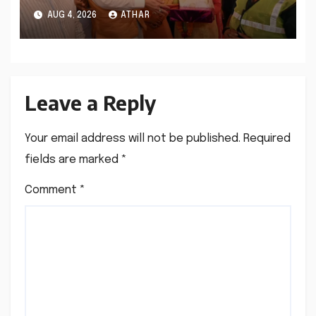
आस्था का अद्भुत संगम…
AUG 4, 2026
ATHAR
Leave a Reply
Your email address will not be published.
Required
fields are marked
*
Comment
*