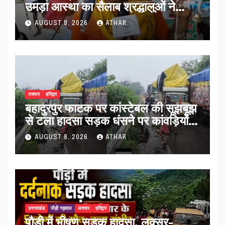
उमड़ा आस्था का सैलाब श्रद्धालुओं ने
व्यवस्थाओं को सराहा…
AUGUST 8, 2026
ATHAR
लक्सर
हरिद्वार
बहादुरपुर फाटक पर कांस्टेबल की सूझबूझ
से टला हादसा सड़क धंसने पर कांवड़ियों
को किया अलर्ट…
AUGUST 8, 2026
ATHAR
उत्तराखंड
पौड़ी गढ़वाल
लक्सर
हरिद्वार
पौड़ी में भीषण सड़क हादसा, लक्सर-