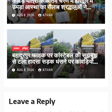
कांवड़ यात्रा के अंतिम चरण में हरिद्वार में
उमड़ा आस्था का सैलाब श्रद्धालुओं ने
व्यवस्थाओं को सराहा…
AUG 8, 2026
ATHAR
लक्सर
हरिद्वार
बहादुरपुर फाटक पर कांस्टेबल की सूझबूझ
से टला हादसा सड़क धंसने पर कांवड़ियों
को किया अलर्ट…
AUG 8, 2026
ATHAR
Leave a Reply