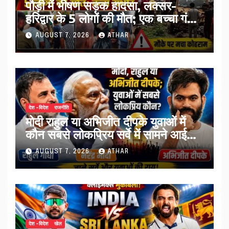
पौड़ी में भीषण सड़क हादसा, लक्सर-
हरिद्वार के 5 लोगों की मौत; एक बच्चा गंभीर
घायल…
AUGUST 7, 2026
ATHAR
देश -विदेश
राजनीति
मोदी राहुल या अभिजीत दीपके युवाओं में
कौन सबसे लोकप्रिय सर्वे में सामने आई
तस्वीर…
AUGUST 7, 2026
ATHAR
देश -विदेश
खेल