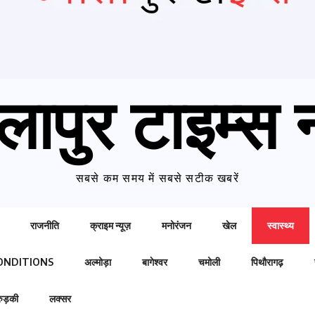
लापुर टाइम्स न
सबसे कम समय में सबसे सटीक खबरें
राजनीति
क्राइम न्यूज़
मनोरंजन
खेल
स्वास्थ्य
ONDITIONS
अल्मोड़ा
बागेश्वर
चमोली
पिथौरागढ़
रुड़की
लक्सर