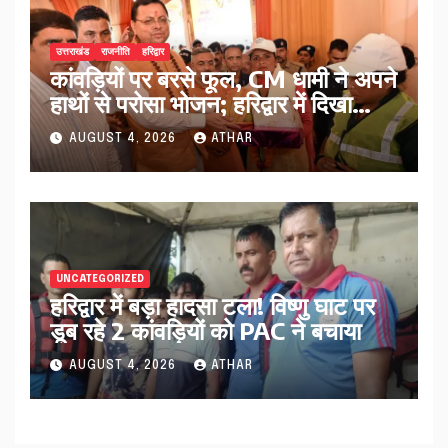
उत्तराखंड
राजनीति
हरिद्वार
कांवड़ियों पर बरसे फूल, CM धामी ने अपने
हाथों से परोसा भोजन; हरिद्वार में दिखा
आस्था का अद्भुत संगम…
AUGUST 4, 2026
ATHAR
UNCATEGORIZED
हरिद्वार में बड़ा हादसा टला! विष्णु घाट पर
डूब रहे 2 कांवड़ियों को PAC ने बचाया
AUGUST 4, 2026
ATHAR