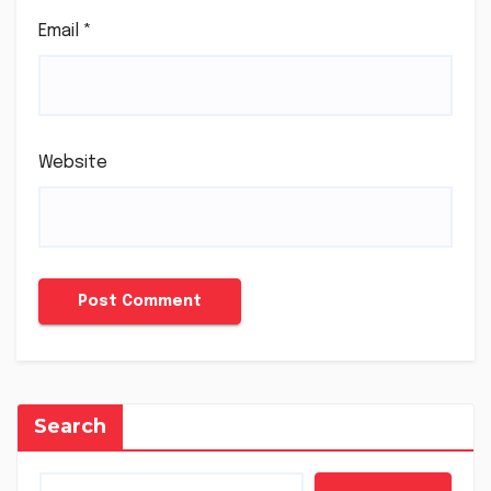
Email
*
Website
Search