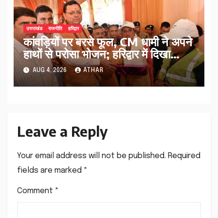
उत्तराखंड
राजनीति
हरिद्वार
कांवड़ियों पर बरसे फूल, CM धामी ने अपने
हाथों से परोसा भोजन; हरिद्वार में दिखा
आस्था का अद्भुत संगम…
AUG 4, 2026
ATHAR
Leave a Reply
Your email address will not be published.
Required
fields are marked
*
Comment
*