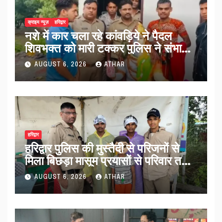
क्राइम न्यूज़
हरिद्वार
नशे में कार चला रहे कांवड़िये ने पैदल
शिवभक्त को मारी टक्कर पुलिस ने संभाला
मामला नई कांवड़ देकर रवाना किया…
AUGUST 6, 2026
ATHAR
हरिद्वार
हरिद्वार पुलिस की मुस्तैदी से परिजनों से
मिला बिछड़ा मासूम प्रयासों से परिवार तक
पहुंचा काशी…
AUGUST 6, 2026
ATHAR