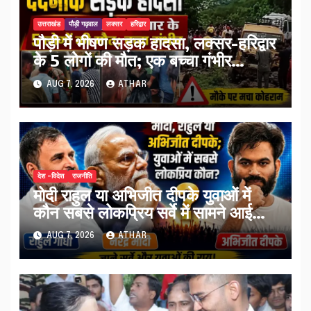
उत्तराखंड
पौड़ी गढ़वाल
लक्सर
हरिद्वार
पौड़ी में भीषण सड़क हादसा, लक्सर-हरिद्वार
के 5 लोगों की मौत; एक बच्चा गंभीर
घायल…
AUG 7, 2026
ATHAR
देश -विदेश
राजनीति
मोदी राहुल या अभिजीत दीपके युवाओं में
कौन सबसे लोकप्रिय सर्वे में सामने आई
तस्वीर…
AUG 7, 2026
ATHAR