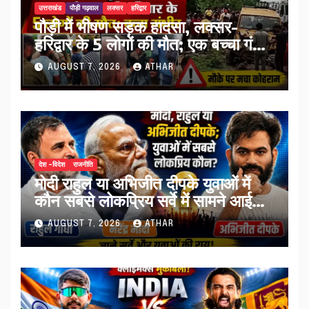
उत्तराखंड
पौड़ी गढ़वाल
लक्सर
हरिद्वार
पौड़ी में भीषण सड़क हादसा, लक्सर-
हरिद्वार के 5 लोगों की मौत; एक बच्चा गंभीर
घायल…
AUGUST 7, 2026
ATHAR
देश -विदेश
राजनीति
मोदी राहुल या अभिजीत दीपके युवाओं में
कौन सबसे लोकप्रिय सर्वे में सामने आई
तस्वीर…
AUGUST 7, 2026
ATHAR