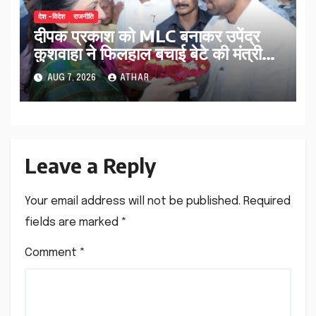
देश -विदेश
राजनीति
दीपक प्रकाश को MLC बनाकर उपेंद्र
कुशवाहा ने फिलहाल बचाई बेटे की मंत्री
पद की कुर्सी मार्च 2027 के बाद क्या
AUG 7, 2026
ATHAR
होगा…
Leave a Reply
Your email address will not be published.
Required
fields are marked
*
Comment
*