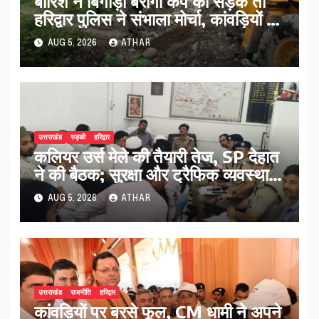
बारिश ने बिगाड़ी बैरागी कैंप की सड़कें तो
हरिद्वार पुलिस ने संभाला मोर्चा, कांवड़ियों को
मिलेगी राहत
AUG 5, 2026
ATHAR
उत्तराखंड
रुड़की
हरिद्वार
कलियर उर्स मेले की तैयारी तेज, SP देहात
ने की बैठक; सुरक्षा और ट्रैफिक व्यवस्था
पर बड़ा मंथन..
AUG 5, 2026
ATHAR
उत्तराखंड
राजनीति
हरिद्वार
कांवड़ियों पर बरसे फूल, CM धामी ने अपने