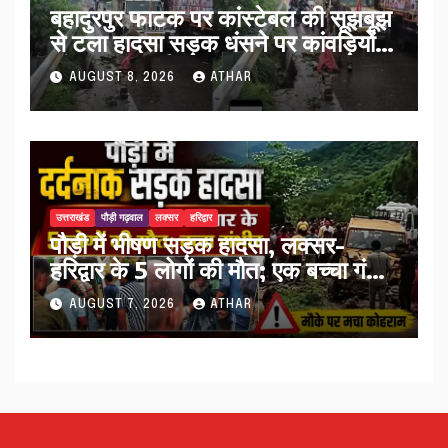
बहादुरपुर फाटक पर कांस्टेबल की सूझबूझ
से टला हादसा सड़क धंसने पर कांवड़ियों
को किया अलर्ट…
AUGUST 8, 2026
ATHAR
उत्तराखंड
पौड़ी गढ़वाल
लक्सर
हरिद्वार
पौड़ी में भीषण सड़क हादसा, लक्सर-
हरिद्वार के 5 लोगों की मौत; एक बच्चा गंभीर
घायल…
AUGUST 7, 2026
ATHAR