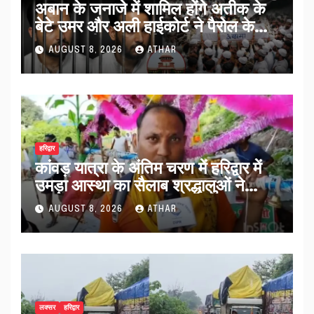
अबान के जनाजे में शामिल होंगे अतीक के
बेटे उमर और अली हाईकोर्ट ने पैरोल के
साथ लगाईं सख्त शर्तें…
AUGUST 8, 2026
ATHAR
हरिद्वार
कांवड़ यात्रा के अंतिम चरण में हरिद्वार में
उमड़ा आस्था का सैलाब श्रद्धालुओं ने
व्यवस्थाओं को सराहा…
AUGUST 8, 2026
ATHAR
लक्सर
हरिद्वार