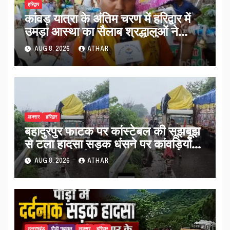
हरिद्वार
कांवड़ यात्रा के अंतिम चरण में हरिद्वार में
उमड़ा आस्था का सैलाब श्रद्धालुओं ने
व्यवस्थाओं को सराहा…
AUG 8, 2026
ATHAR
लक्सर
हरिद्वार
बहादुरपुर फाटक पर कांस्टेबल की सूझबूझ
से टला हादसा सड़क धंसने पर कांवड़ियों
को किया अलर्ट…
AUG 8, 2026
ATHAR
उत्तराखंड
पौड़ी गढ़वाल
लक्सर
हरिद्वार