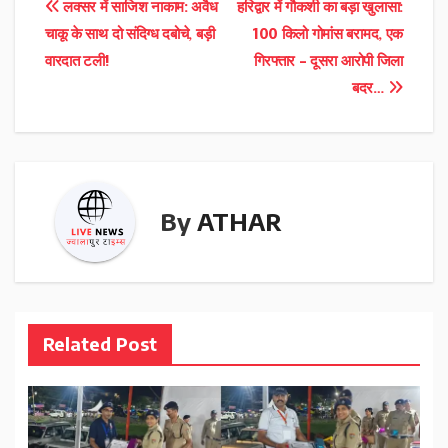
Post
लक्सर में साजिश नाकाम: अवैध
हरिद्वार में गौकशी का बड़ा खुलासा:
चाकू के साथ दो संदिग्ध दबोचे, बड़ी
100 किलो गोमांस बरामद, एक
navigation
वारदात टली!
गिरफ्तार – दूसरा आरोपी जिला
बदर…
By
ATHAR
Related Post