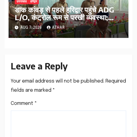
उत्तराखंड
हरिद्वार
डाक कांवड़ से पहले हरिद्वार पहुंचे ADG
L/O, कंट्रोल रूम से परखी व्यवस्था;
ट्रैफिक प्लान को लेकर दिए निर्देश…
AUG 7, 2026
ATHAR
Leave a Reply
Your email address will not be published.
Required
fields are marked
*
Comment
*