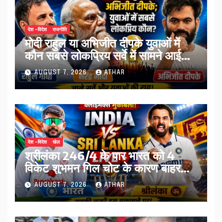
देश -विदेश
राजनीति
मोदी राहुल या अभिजीत दीपके युवाओं में
कौन सबसे लोकप्रिय सर्वे में सामने आई
तस्वीर…
AUGUST 7, 2026
ATHAR
देश -विदेश
खेल
श्रीलंका 246/4 के पार भारत को 4
विकेट शुभमन गिल चोट के कारण बाहर…
AUGUST 7, 2026
ATHAR