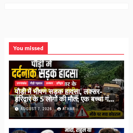
You missed
उत्तराखंड
पौड़ी गढ़वाल
लक्सर
हरिद्वार
पौड़ी में भीषण सड़क हादसा, लक्सर-
हरिद्वार के 5 लोगों की मौत; एक बच्चा गंभीर
घायल…
AUGUST 7, 2026
ATHAR