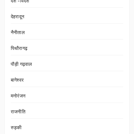
देश -विदेश
देहरादून
नैनीताल
पिथौरागढ़
पौड़ी गढ़वाल
बागेश्वर
मनोरंजन
राजनीति
रुड़की