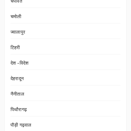
चंपावत
चमोली
ज्वालापुर
टिहरी
देश -विदेश
देहरादून
नैनीताल
पिथौरागढ़
पौड़ी गढ़वाल