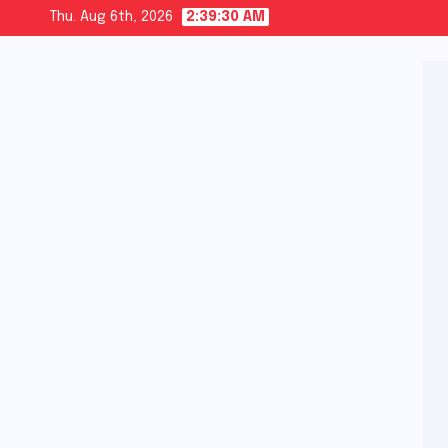
Skip
Thu. Aug 6th, 2026
2:39:31 AM
to
content