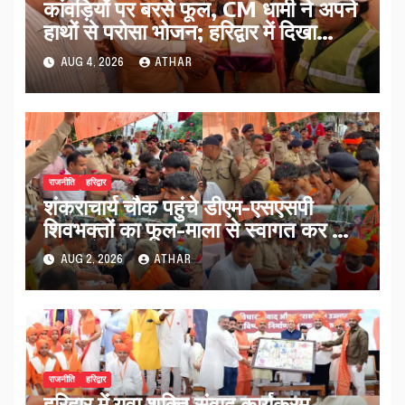
कांवड़ियों पर बरसे फूल, CM धामी ने अपने
हाथों से परोसा भोजन; हरिद्वार में दिखा
आस्था का अद्भुत संगम…
AUG 4, 2026
ATHAR
राजनीति
हरिद्वार
शंकराचार्य चौक पहुंचे डीएम-एसएसपी
शिवभक्तों का फूल-माला से स्वागत कर बांटे
फल और जूस…
AUG 2, 2026
ATHAR
राजनीति
हरिद्वार
हरिद्वार में युवा शक्ति संवाद कार्यक्रम