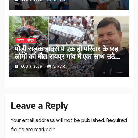
लक्सर
हरिद्वार
पौड़ी सड़क हादसे में एक ही परिवार के छह
लोगों की मौत रायपुर गांव में एक साथ उठे
जनाजे…
AUG 9, 2026
ATHAR
Leave a Reply
Your email address will not be published.
Required
fields are marked
*