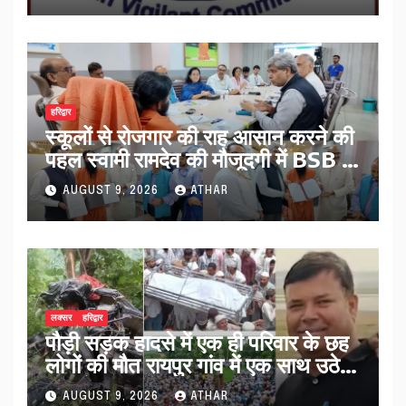
हरिद्वार
स्कूलों से रोजगार की राह आसान करने की
पहल स्वामी रामदेव की मौजूदगी में BSB ने
किए तीन बड़े MoU…
AUGUST 9, 2026
ATHAR
लक्सर
हरिद्वार
पौड़ी सड़क हादसे में एक ही परिवार के छह
लोगों की मौत रायपुर गांव में एक साथ उठे
जनाजे…
AUGUST 9, 2026
ATHAR