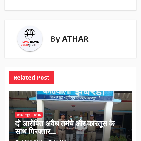
By
ATHAR
Related Post
क्राइम न्यूज़
हरिद्वार
दो आरोपित अवैध तमंचे और कारतूस के
साथ गिरफ्तार…