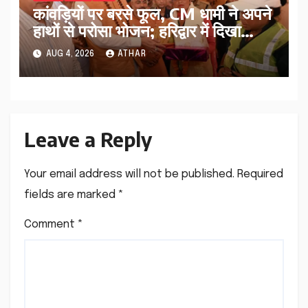
कांवड़ियों पर बरसे फूल, CM धामी ने अपने
हाथों से परोसा भोजन; हरिद्वार में दिखा
आस्था का अद्भुत संगम…
AUG 4, 2026
ATHAR
Leave a Reply
Your email address will not be published.
Required
fields are marked
*
Comment
*