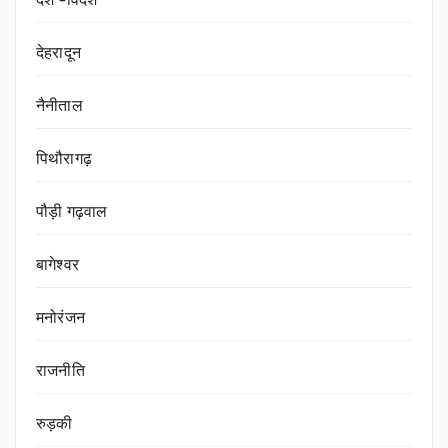
देश -विदेश
देहरादून
नैनीताल
पिथौरागढ़
पौड़ी गढ़वाल
बागेश्वर
मनोरंजन
राजनीति
रुड़की