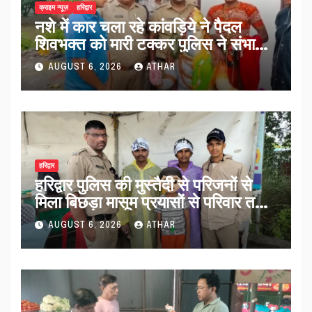
क्राइम न्यूज़
हरिद्वार
नशे में कार चला रहे कांवड़िये ने पैदल
शिवभक्त को मारी टक्कर पुलिस ने संभाला
मामला नई कांवड़ देकर रवाना किया…
AUGUST 6, 2026
ATHAR
हरिद्वार
हरिद्वार पुलिस की मुस्तैदी से परिजनों से
मिला बिछड़ा मासूम प्रयासों से परिवार तक
पहुंचा काशी…
AUGUST 6, 2026
ATHAR