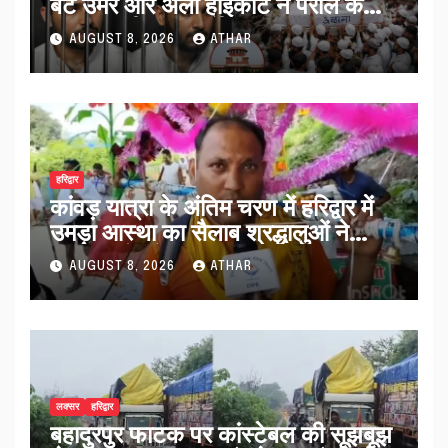
बेटे उमर और अली हाईकोर्ट ने पैरोल के
साथ लगाईं सख्त शर्तें…
AUGUST 8, 2026
ATHAR
हरिद्वार
कांवड़ यात्रा के अंतिम चरण में हरिद्वार में
उमड़ा आस्था का सैलाब श्रद्धालुओं ने
व्यवस्थाओं को सराहा…
AUGUST 8, 2026
ATHAR
लक्सर
हरिद्वार
बहादुरपुर फाटक पर कांस्टेबल की सूझबूझ