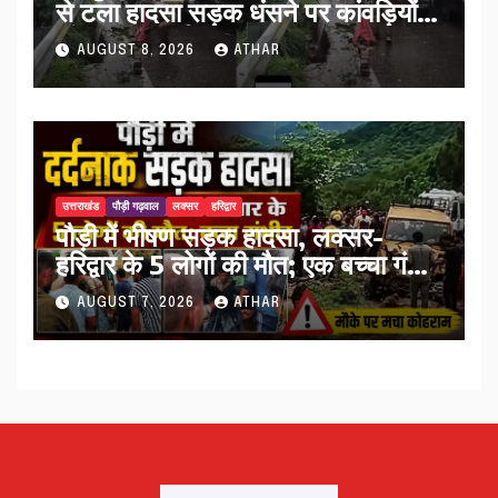
से टला हादसा सड़क धंसने पर कांवड़ियों
को किया अलर्ट…
AUGUST 8, 2026
ATHAR
उत्तराखंड
पौड़ी गढ़वाल
लक्सर
हरिद्वार
पौड़ी में भीषण सड़क हादसा, लक्सर-
हरिद्वार के 5 लोगों की मौत; एक बच्चा गंभीर
घायल…
AUGUST 7, 2026
ATHAR