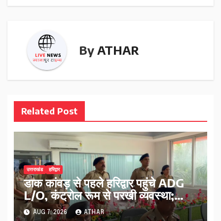
By
ATHAR
Related Post
उत्तराखंड
हरिद्वार
डाक कांवड़ से पहले हरिद्वार पहुंचे ADG
L/O, कंट्रोल रूम से परखी व्यवस्था;
ट्रैफिक प्लान को लेकर दिए निर्देश…
AUG 7, 2026
ATHAR