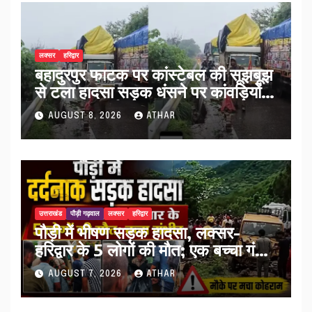
लक्सर
हरिद्वार
बहादुरपुर फाटक पर कांस्टेबल की सूझबूझ
से टला हादसा सड़क धंसने पर कांवड़ियों
को किया अलर्ट…
AUGUST 8, 2026
ATHAR
उत्तराखंड
पौड़ी गढ़वाल
लक्सर
हरिद्वार
पौड़ी में भीषण सड़क हादसा, लक्सर-
हरिद्वार के 5 लोगों की मौत; एक बच्चा गंभीर
घायल…
AUGUST 7, 2026
ATHAR