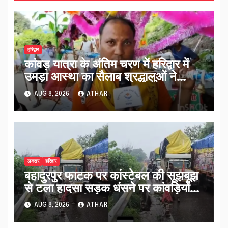
हरिद्वार
कांवड़ यात्रा के अंतिम चरण में हरिद्वार में
उमड़ा आस्था का सैलाब श्रद्धालुओं ने
व्यवस्थाओं को सराहा…
AUG 8, 2026
ATHAR
लक्सर
हरिद्वार
बहादुरपुर फाटक पर कांस्टेबल की सूझबूझ
से टला हादसा सड़क धंसने पर कांवड़ियों
को किया अलर्ट…
AUG 8, 2026
ATHAR