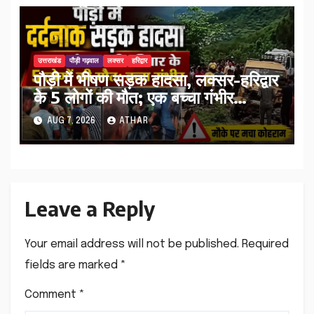
उत्तराखंड
पौड़ी गढ़वाल
लक्सर
हरिद्वार
पौड़ी में भीषण सड़क हादसा, लक्सर-हरिद्वार
के 5 लोगों की मौत; एक बच्चा गंभीर
घायल…
AUG 7, 2026
ATHAR
Leave a Reply
Your email address will not be published.
Required
fields are marked
*
Comment
*