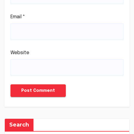
Email
*
Website
Search