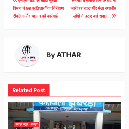
Post
एनएच-58 पर खाद्य सुरक्षा
समयावधि समाप्त होने के बाद भी
विभाग ने छह प्रतिष्ठानों का निरीक्षण
जारी रहा काठा पीर मेला स्थानीय
navigation
सैंपलिंग और चालान की कार्रवाई…
लोगों ने उठाए कई सवाल…
By
ATHAR
Related Post
क्राइम न्यूज़
हरिद्वार