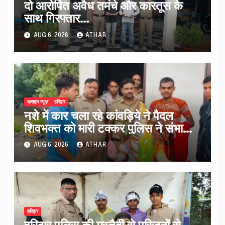
दो आरोपित अवैध तमंचे और कारतूस के
साथ गिरफ्तार…
AUG 6, 2026
ATHAR
क्राइम न्यूज़
हरिद्वार
नशे में कार चला रहे कांवड़िये ने पैदल
शिवभक्त को मारी टक्कर पुलिस ने संभाला
मामला नई कांवड़ देकर रवाना किया…
AUG 6, 2026
ATHAR
हरिद्वार
हरिद्वार पुलिस की मुस्तैदी से परिजनों से