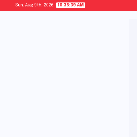
Skip
Sun. Aug 9th, 2026
10:35:41 AM
to
content