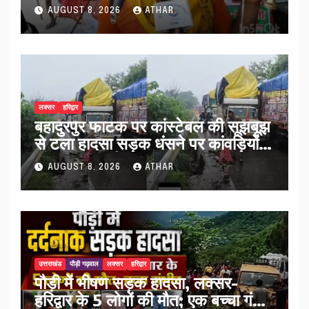
व्यवस्थाओं को सराहा…
AUGUST 8, 2026
ATHAR
लक्सर
हरिद्वार
बहादुरपुर फाटक पर कांस्टेबल की सूझबूझ
से टला हादसा सड़क धंसने पर कांवड़ियों
को किया अलर्ट…
AUGUST 8, 2026
ATHAR
उत्तराखंड
पौड़ी गढ़वाल
लक्सर
हरिद्वार
पौड़ी में भीषण सड़क हादसा, लक्सर-
हरिद्वार के 5 लोगों की मौत; एक बच्चा गंभीर