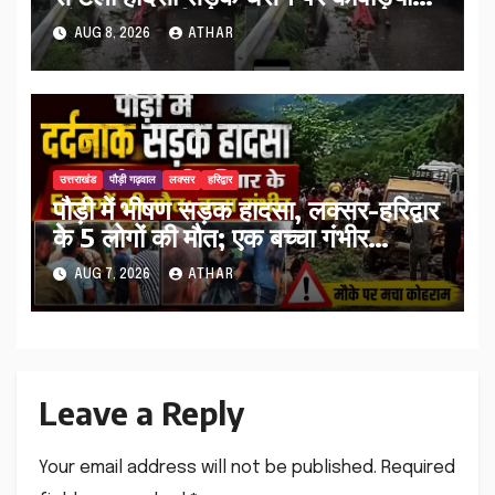
को किया अलर्ट…
AUG 8, 2026
ATHAR
उत्तराखंड
पौड़ी गढ़वाल
लक्सर
हरिद्वार
पौड़ी में भीषण सड़क हादसा, लक्सर-हरिद्वार
के 5 लोगों की मौत; एक बच्चा गंभीर
घायल…
AUG 7, 2026
ATHAR
Leave a Reply
Your email address will not be published.
Required