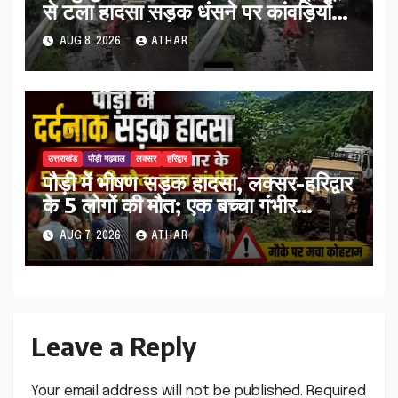
से टला हादसा सड़क धंसने पर कांवड़ियों
को किया अलर्ट…
AUG 8, 2026
ATHAR
उत्तराखंड
पौड़ी गढ़वाल
लक्सर
हरिद्वार
पौड़ी में भीषण सड़क हादसा, लक्सर-हरिद्वार
के 5 लोगों की मौत; एक बच्चा गंभीर
घायल…
AUG 7, 2026
ATHAR
Leave a Reply
Your email address will not be published.
Required