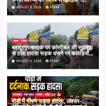
व्यवस्थाओं को सराहा…
AUGUST 8, 2026
ATHAR
लक्सर
हरिद्वार
बहादुरपुर फाटक पर कांस्टेबल की सूझबूझ
से टला हादसा सड़क धंसने पर कांवड़ियों
को किया अलर्ट…
AUGUST 8, 2026
ATHAR
उत्तराखंड
पौड़ी गढ़वाल
लक्सर
हरिद्वार
पौड़ी में भीषण सड़क हादसा, लक्सर-