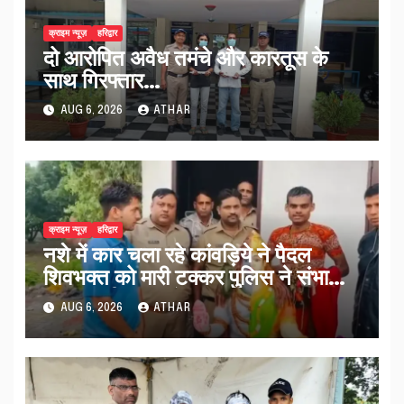
क्राइम न्यूज़
हरिद्वार
दो आरोपित अवैध तमंचे और कारतूस के
साथ गिरफ्तार…
AUG 6, 2026
ATHAR
क्राइम न्यूज़
हरिद्वार
नशे में कार चला रहे कांवड़िये ने पैदल
शिवभक्त को मारी टक्कर पुलिस ने संभाला
मामला नई कांवड़ देकर रवाना किया…
AUG 6, 2026
ATHAR