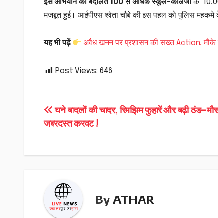
इस अभियान की बदौलत 100 से अधिक स्कूल-कॉलेजों
की 10,000
मजबूत हुई। आईपीएस श्वेता चौबे की इस पहल को पुलिस महकमे के 
यह भी पढ़ें
अवैध खनन पर प्रशासन की सख्त Action, मौके पर म
Post Views:
646
Post
घने बादलों की चादर, रिमझिम फुहारें और बढ़ी ठंड—मौ
जबरदस्त करवट !
navigation
By
ATHAR