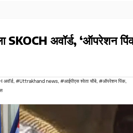
िला SKOCH अवॉर्ड, ‘ऑपरेशन पिं
अवॉर्ड
,
#Uttrakhand news
,
#आईपीएस श्वेता चौबे
,
#ऑपरेशन पिंक
,
ास