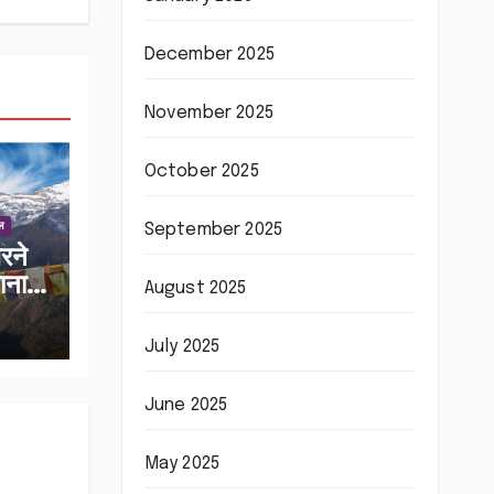
December 2025
November 2025
October 2025
September 2025
ाल
रने
ाना
August 2025
ड वन
ज
July 2025
June 2025
May 2025