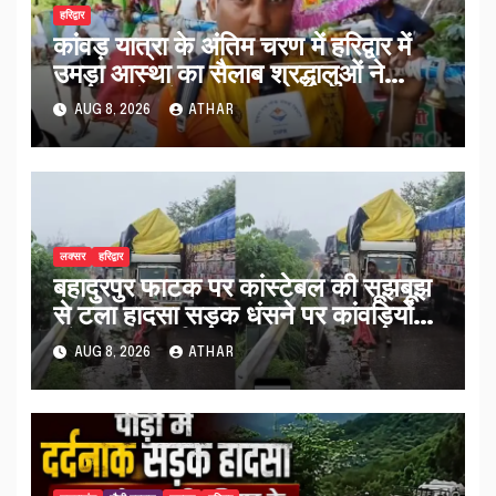
हरिद्वार
कांवड़ यात्रा के अंतिम चरण में हरिद्वार में
उमड़ा आस्था का सैलाब श्रद्धालुओं ने
व्यवस्थाओं को सराहा…
AUG 8, 2026
ATHAR
लक्सर
हरिद्वार
बहादुरपुर फाटक पर कांस्टेबल की सूझबूझ
से टला हादसा सड़क धंसने पर कांवड़ियों
को किया अलर्ट…
AUG 8, 2026
ATHAR