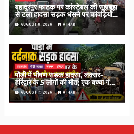
बहादुरपुर फाटक पर कांस्टेबल की सूझबूझ
से टला हादसा सड़क धंसने पर कांवड़ियों
को किया अलर्ट…
AUGUST 8, 2026
ATHAR
उत्तराखंड
पौड़ी गढ़वाल
लक्सर
हरिद्वार
पौड़ी में भीषण सड़क हादसा, लक्सर-
हरिद्वार के 5 लोगों की मौत; एक बच्चा गंभीर
घायल…
AUGUST 7, 2026
ATHAR