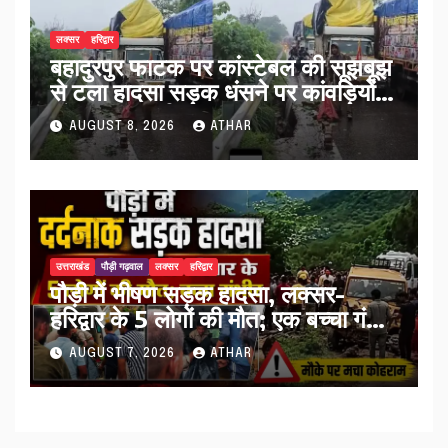
लक्सर
हरिद्वार
बहादुरपुर फाटक पर कांस्टेबल की सूझबूझ
से टला हादसा सड़क धंसने पर कांवड़ियों
को किया अलर्ट…
AUGUST 8, 2026
ATHAR
उत्तराखंड
पौड़ी गढ़वाल
लक्सर
हरिद्वार
पौड़ी में भीषण सड़क हादसा, लक्सर-
हरिद्वार के 5 लोगों की मौत; एक बच्चा गंभीर
घायल…
AUGUST 7, 2026
ATHAR