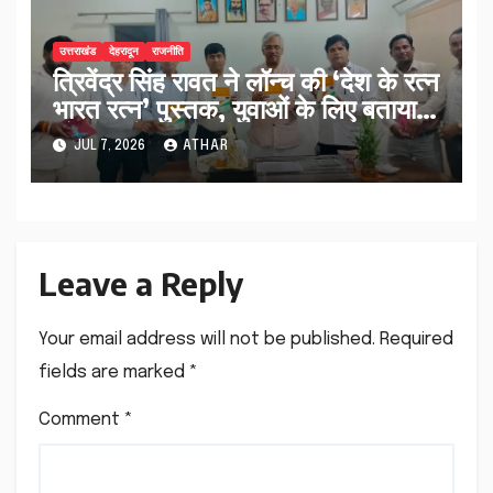
उत्तराखंड
देहरादून
राजनीति
त्रिवेंद्र सिंह रावत ने लॉन्च की ‘देश के रत्न
भारत रत्न’ पुस्तक, युवाओं के लिए बताया
प्रेरणास्रोत…
JUL 7, 2026
ATHAR
Leave a Reply
Your email address will not be published.
Required
fields are marked
*
Comment
*