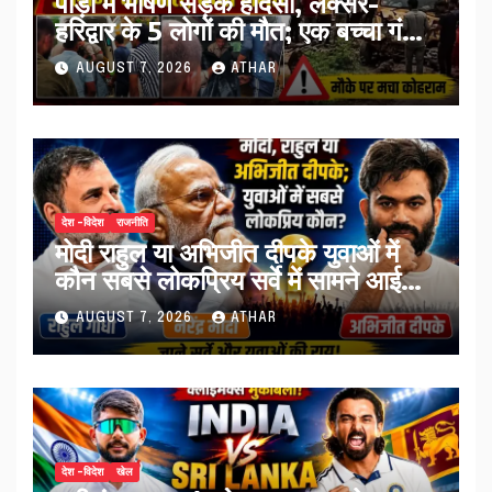
पौड़ी में भीषण सड़क हादसा, लक्सर-
हरिद्वार के 5 लोगों की मौत; एक बच्चा गंभीर
घायल…
AUGUST 7, 2026
ATHAR
देश -विदेश
राजनीति
मोदी राहुल या अभिजीत दीपके युवाओं में
कौन सबसे लोकप्रिय सर्वे में सामने आई
तस्वीर…
AUGUST 7, 2026
ATHAR
देश -विदेश
खेल