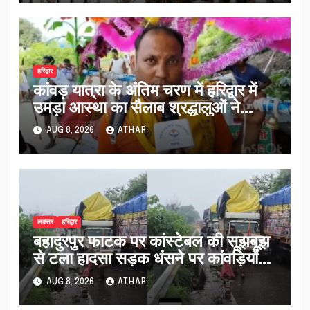
हरिद्वार
कांवड़ यात्रा के अंतिम चरण में हरिद्वार में
उमड़ा आस्था का सैलाब श्रद्धालुओं ने
व्यवस्थाओं को सराहा…
AUG 8, 2026
ATHAR
लक्सर
हरिद्वार
बहादुरपुर फाटक पर कांस्टेबल की सूझबूझ
से टला हादसा सड़क धंसने पर कांवड़ियों
को किया अलर्ट…
AUG 8, 2026
ATHAR