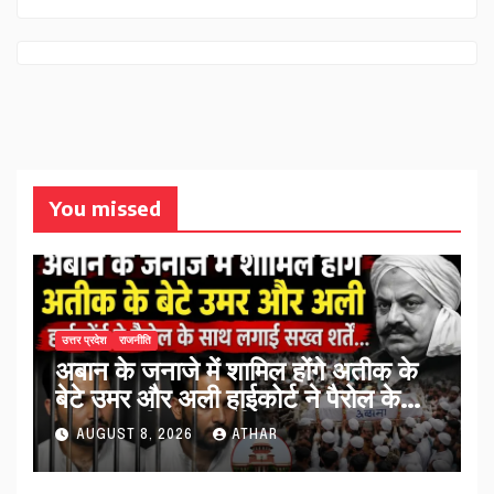
You missed
उत्तर प्रदेश
राजनीति
अबान के जनाजे में शामिल होंगे अतीक के
बेटे उमर और अली हाईकोर्ट ने पैरोल के
साथ लगाईं सख्त शर्तें…
AUGUST 8, 2026
ATHAR