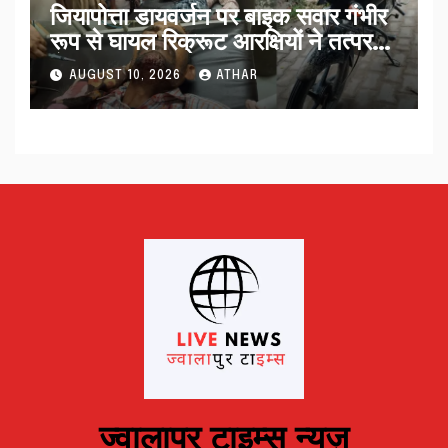
जियापोत्ता डायवर्जन पर बाइक सवार गंभीर
रूप से घायल रिक्रूट आरक्षियों ने तत्परता
से पहुंचाया अस्पताल…
AUGUST 10, 2026
ATHAR
ज्वालापुर टाइम्स न्यूज़