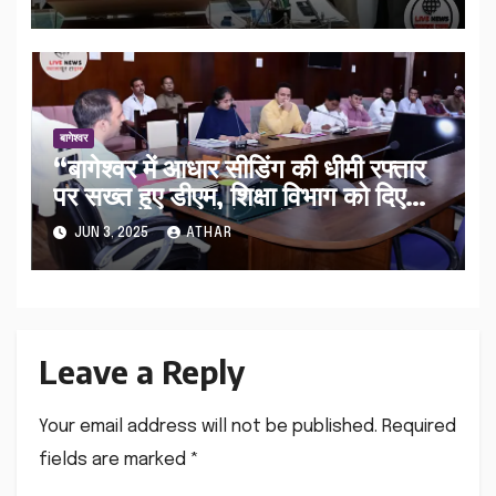
बागेश्वर
“बागेश्वर में आधार सीडिंग की धीमी रफ्तार
पर सख्त हुए डीएम, शिक्षा विभाग को दिए
अभियान तेज करने के निर्देश”
JUN 3, 2025
ATHAR
Leave a Reply
Your email address will not be published.
Required
fields are marked
*