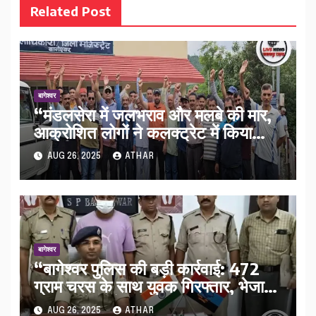
Related Post
बागेश्वर
“मंडलसेरा में जलभराव और मलबे की मार,
आक्रोशित लोगों ने कलक्ट्रेट में किया
प्रदर्शन – 7 सितंबर से आमरण अनशन की
AUG 26, 2025
ATHAR
चेतावनी”…
बागेश्वर
“बागेश्वर पुलिस की बड़ी कार्रवाई: 472
ग्राम चरस के साथ युवक गिरफ्तार, भेजा
गया अल्मोड़ा जेल”…
AUG 26, 2025
ATHAR