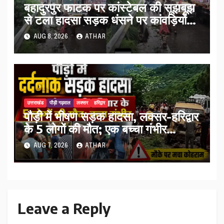
बहादुरपुर फाटक पर कांस्टेबल की सूझबूझ
से टला हादसा सड़क धंसने पर कांवड़ियों
को किया अलर्ट…
AUG 8, 2026
ATHAR
उत्तराखंड
पौड़ी गढ़वाल
लक्सर
हरिद्वार
पौड़ी में भीषण सड़क हादसा, लक्सर-हरिद्वार
के 5 लोगों की मौत; एक बच्चा गंभीर
घायल…
AUG 7, 2026
ATHAR
Leave a Reply