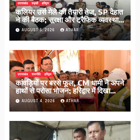
उत्तराखंड
रुड़की
हरिद्वार
कलियर उर्स मेले की तैयारी तेज, SP देहात
ने की बैठक; सुरक्षा और ट्रैफिक व्यवस्था
पर बड़ा मंथन..
AUGUST 5, 2026
ATHAR
उत्तराखंड
राजनीति
हरिद्वार
कांवड़ियों पर बरसे फूल, CM धामी ने अपने
हाथों से परोसा भोजन; हरिद्वार में दिखा
आस्था का अद्भुत संगम…
AUGUST 4, 2026
ATHAR