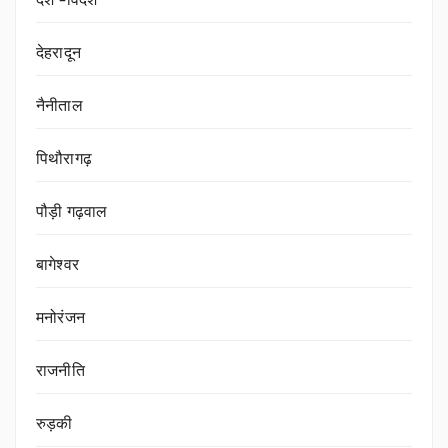
देश -विदेश
देहरादून
नैनीताल
पिथौरागढ़
पौड़ी गढ़वाल
बागेश्वर
मनोरंजन
राजनीति
रुड़की