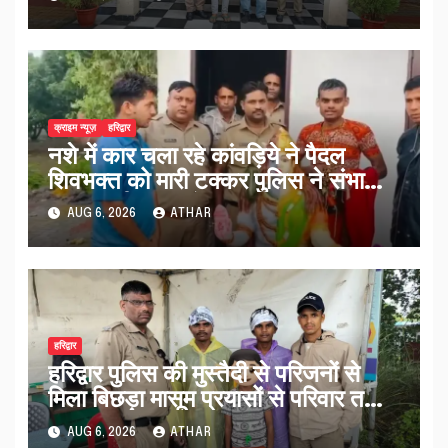
क्राइम न्यूज़
हरिद्वार
नशे में कार चला रहे कांवड़िये ने पैदल
शिवभक्त को मारी टक्कर पुलिस ने संभाला
मामला नई कांवड़ देकर रवाना किया…
AUG 6, 2026
ATHAR
हरिद्वार
हरिद्वार पुलिस की मुस्तैदी से परिजनों से
मिला बिछड़ा मासूम प्रयासों से परिवार तक
पहुंचा काशी…
AUG 6, 2026
ATHAR