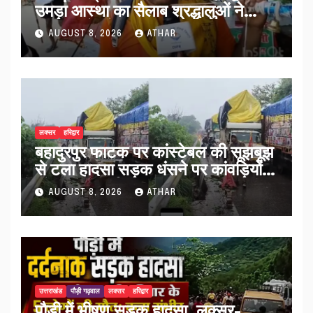
उमड़ा आस्था का सैलाब श्रद्धालुओं ने
व्यवस्थाओं को सराहा…
AUGUST 8, 2026
ATHAR
लक्सर
हरिद्वार
बहादुरपुर फाटक पर कांस्टेबल की सूझबूझ
से टला हादसा सड़क धंसने पर कांवड़ियों
को किया अलर्ट…
AUGUST 8, 2026
ATHAR
उत्तराखंड
पौड़ी गढ़वाल
लक्सर
हरिद्वार
पौड़ी में भीषण सड़क हादसा, लक्सर-