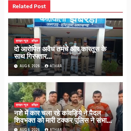
Related Post
क्राइम न्यूज़
हरिद्वार
दो आरोपित अवैध तमंचे और कारतूस के
साथ गिरफ्तार…
AUG 6, 2026
ATHAR
क्राइम न्यूज़
हरिद्वार
नशे में कार चला रहे कांवड़िये ने पैदल
शिवभक्त को मारी टक्कर पुलिस ने संभाला
मामला नई कांवड़ देकर रवाना किया…
AUG 6, 2026
ATHAR