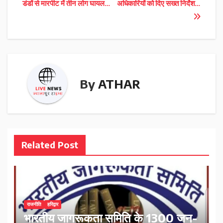
navigation
डंडों से मारपीट में तीन लोग घायल…
अधिकारियों को दिए सख्त निर्देश…
By
ATHAR
Related Post
राजनीति
हरिद्वार
भारतीय जागरूकता समिति के 1300 जन-