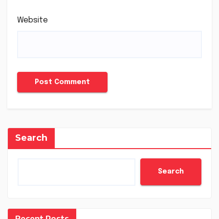
Website
Search
Search
Recent Posts