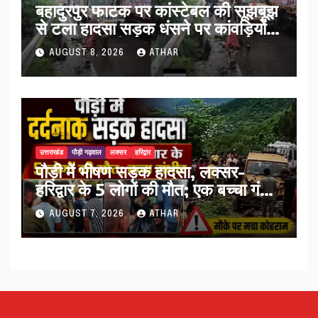
बहादुरपुर फाटक पर कांस्टेबल की सूझबूझ
से टला हादसा सड़क धंसने पर कांवड़ियों
को किया अलर्ट…
AUGUST 8, 2026
ATHAR
उत्तराखंड
पौड़ी गढ़वाल
लक्सर
हरिद्वार
पौड़ी में भीषण सड़क हादसा, लक्सर-
हरिद्वार के 5 लोगों की मौत; एक बच्चा गंभीर
घायल…
AUGUST 7, 2026
ATHAR