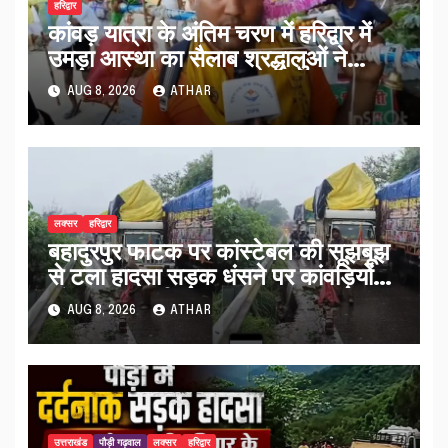
हरिद्वार
कांवड़ यात्रा के अंतिम चरण में हरिद्वार में
उमड़ा आस्था का सैलाब श्रद्धालुओं ने
व्यवस्थाओं को सराहा…
AUG 8, 2026
ATHAR
लक्सर
हरिद्वार
बहादुरपुर फाटक पर कांस्टेबल की सूझबूझ
से टला हादसा सड़क धंसने पर कांवड़ियों
को किया अलर्ट…
AUG 8, 2026
ATHAR
उत्तराखंड
पौड़ी गढ़वाल
लक्सर
हरिद्वार