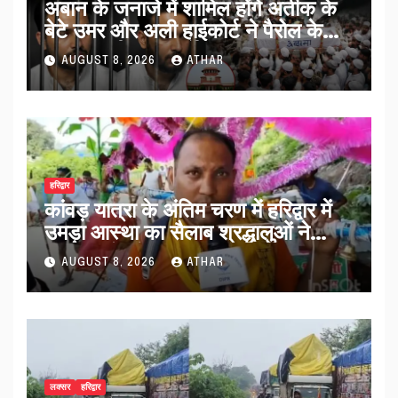
अबान के जनाजे में शामिल होंगे अतीक के
बेटे उमर और अली हाईकोर्ट ने पैरोल के
साथ लगाईं सख्त शर्तें…
AUGUST 8, 2026
ATHAR
हरिद्वार
कांवड़ यात्रा के अंतिम चरण में हरिद्वार में
उमड़ा आस्था का सैलाब श्रद्धालुओं ने
व्यवस्थाओं को सराहा…
AUGUST 8, 2026
ATHAR
लक्सर
हरिद्वार