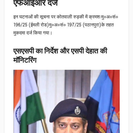
एफआईआर दर्ज
इन घटनाओं की सूचना पर कोतवाली रुड़की में क्रमशःमु०अ०सं०
196/25 (ईमली रोड)मु०अ०सं० 197/25 (पठानपुरा)के तहत
मुकदमा दर्ज किया गया।
एसएसपी का निर्देश और एसपी देहात की
मॉनिटरिंग